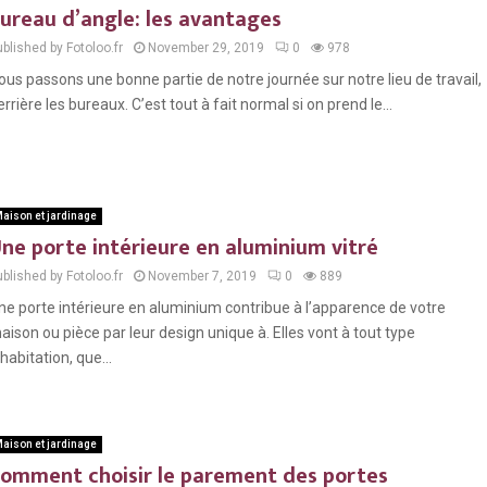
ureau d’angle: les avantages
blished by Fotoloo.fr
November 29, 2019
0
978
ous passons une bonne partie de notre journée sur notre lieu de travail,
errière les bureaux. C’est tout à fait normal si on prend le...
aison et jardinage
ne porte intérieure en aluminium vitré
blished by Fotoloo.fr
November 7, 2019
0
889
ne porte intérieure en aluminium contribue à l’apparence de votre
aison ou pièce par leur design unique à. Elles vont à tout type
’habitation, que...
aison et jardinage
omment choisir le parement des portes