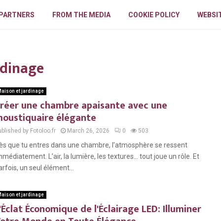
PARTNERS
FROM THE MEDIA
COOKIE POLICY
WEBSIT
rdinage
aison et jardinage
réer une chambre apaisante avec une
oustiquaire élégante
blished by Fotoloo.fr
March 26, 2026
0
503
ès que tu entres dans une chambre, l’atmosphère se ressent
mmédiatement. L’air, la lumière, les textures… tout joue un rôle. Et
arfois, un seul élément...
aison et jardinage
'Éclat Économique de l'Éclairage LED: Illuminer