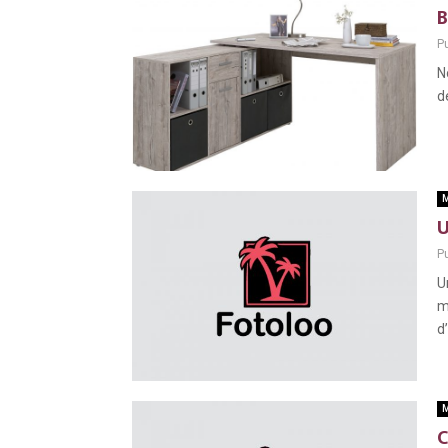
B
Pu
N
d
M
U
Pu
U
m
d
M
C