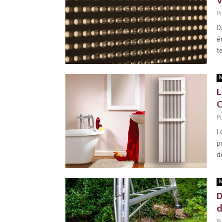
V
Pu
D
é
t
M
L
C
Pu
L
p
d
M
D
d
Pu