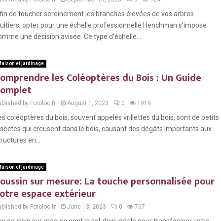
fin de toucher sereinement les branches élevées de vos arbres
ruitiers, opter pour une échelle professionnelle Henchman s’impose
omme une décision avisée. Ce type d’échelle...
aison et jardinage
omprendre les Coléoptères du Bois : Un Guide
omplet
blished by Fotoloo.fr
August 1, 2023
0
1919
es coléoptères du bois, souvent appelés vrillettes du bois, sont de petits
nsectes qui creusent dans le bois, causant des dégâts importants aux
tructures en...
aison et jardinage
oussin sur mesure: La touche personnalisée pour
otre espace extérieur
blished by Fotoloo.fr
June 13, 2023
0
767