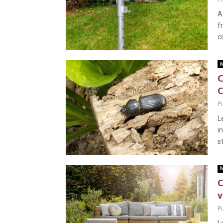
A
f
c
M
C
C
Pu
L
i
s
M
C
v
Pu