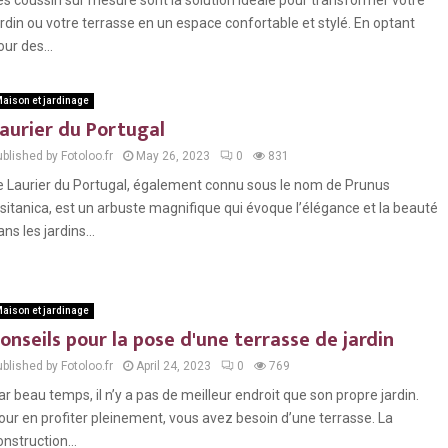
es coussin sur mesure sont la solution idéale pour transformer votre
ardin ou votre terrasse en un espace confortable et stylé. En optant
our des...
aison et jardinage
aurier du Portugal
blished by Fotoloo.fr
May 26, 2023
0
831
e Laurier du Portugal, également connu sous le nom de Prunus
usitanica, est un arbuste magnifique qui évoque l’élégance et la beauté
ans les jardins...
aison et jardinage
onseils pour la pose d'une terrasse de jardin
blished by Fotoloo.fr
April 24, 2023
0
769
ar beau temps, il n’y a pas de meilleur endroit que son propre jardin.
our en profiter pleinement, vous avez besoin d’une terrasse. La
onstruction...