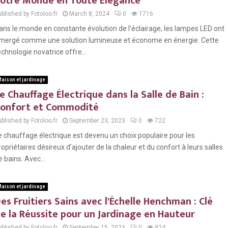
otre Monde en Toute Élégance
blished by Fotoloo.fr
March 8, 2024
0
1716
ans le monde en constante évolution de l’éclairage, les lampes LED ont
mergé comme une solution lumineuse et économe en énergie. Cette
echnologie novatrice offre...
aison et jardinage
e Chauffage Électrique dans la Salle de Bain :
onfort et Commodité
blished by Fotoloo.fr
September 23, 2023
0
722
e chauffage électrique est devenu un choix populaire pour les
ropriétaires désireux d’ajouter de la chaleur et du confort à leurs salles
e bains. Avec...
aison et jardinage
es Fruitiers Sains avec l'Échelle Henchman : Clé
e la Réussite pour un Jardinage en Hauteur
blished by Fotoloo.fr
September 15, 2023
0
924