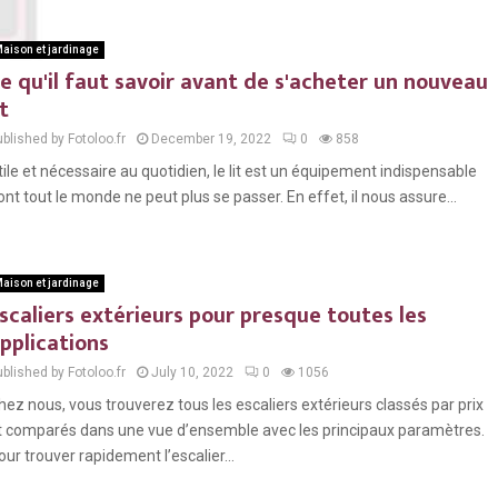
aison et jardinage
e qu'il faut savoir avant de s'acheter un nouveau
it
blished by Fotoloo.fr
December 19, 2022
0
858
tile et nécessaire au quotidien, le lit est un équipement indispensable
ont tout le monde ne peut plus se passer. En effet, il nous assure...
aison et jardinage
scaliers extérieurs pour presque toutes les
pplications
blished by Fotoloo.fr
July 10, 2022
0
1056
hez nous, vous trouverez tous les escaliers extérieurs classés par prix
t comparés dans une vue d’ensemble avec les principaux paramètres.
our trouver rapidement l’escalier...