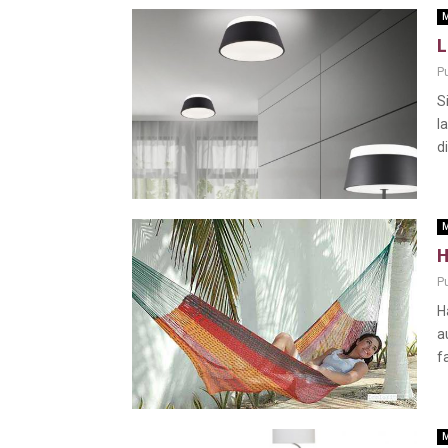
M
L
Pu
S
l
di
M
H
Pu
H
a
f
M