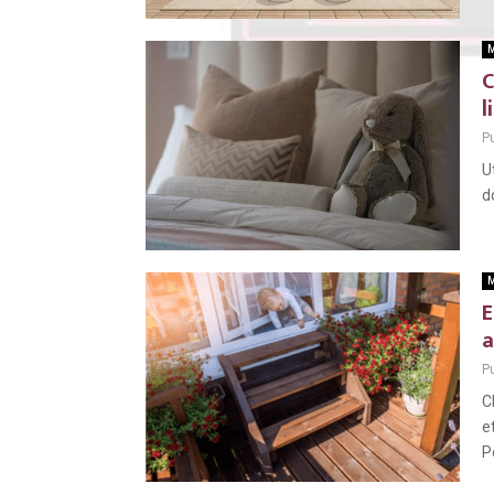
M
C
l
Pu
U
d
M
E
a
Pu
C
e
P