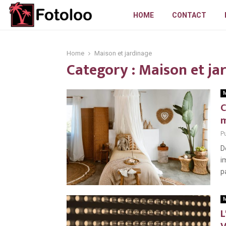
HOME
CONTACT
Home
Maison et jardinage
Category : Maison et ja
M
C
m
Pu
D
i
p
M
L