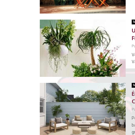
M
U
F
Pu
V
V
M
É
C
Pu
P
b
g