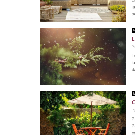
L
j
p
M
L
Pu
L
l
d
M
C
Pu
P
P
c