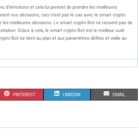
vu d’émotions et cela lui permet de prendre les meilleures
nnent vos décisions, ceci n’est pas le cas avec le smart crypto
 les meilleures décisions. Le smart crypto Bot ne ressent pas de
itation. Grâce à cela, le smart crypto Bot est le meilleur outil
ypto Bot se tient au plan et aux paramètres définis et veille au
S
S
S
PINTEREST
LINKEDIN
EMAIL
H
H
H
A
A
A
R
R
R
E
E
E