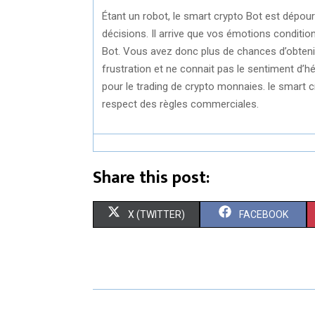
Étant un robot, le smart crypto Bot est dépour
décisions. Il arrive que vos émotions conditio
Bot. Vous avez donc plus de chances d’obtenir
frustration et ne connait pas le sentiment d’hés
pour le trading de crypto monnaies. le smart cr
respect des règles commerciales.
Share this post:
S
S
X (TWITTER)
FACEBOOK
H
H
A
A
R
R
E
E