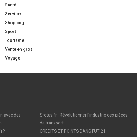
Santé
Services
Shopping
Sport
Tourisme
Vente en gros
Voyage
on avec des
Srotas.fr : Révolutionner l’industrie des pièces
n
de transport
ï ?
CREDITS ET POINTS DANS FUT 21