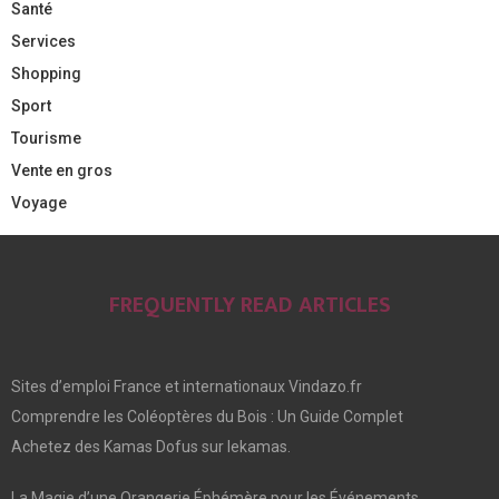
Santé
Services
Shopping
Sport
Tourisme
Vente en gros
Voyage
FREQUENTLY READ ARTICLES
Sites d’emploi France et internationaux Vindazo.fr
Comprendre les Coléoptères du Bois : Un Guide Complet
Achetez des Kamas Dofus sur lekamas.
La Magie d’une Orangerie Éphémère pour les Événements