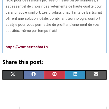
froid pour des raisons professionnelles ou personnelles, il
est essentiel de choisir des vêtements de haute qualité pour
garantir votre confort. Les produits chauffants de Bertschat
offrent une solution idéale, combinant technologie, confort
et style pour vous permettre de profiter pleinement de vos
activités, même par temps froid.
https://www.bertschat.fr/
Share this post:
S
S
S
S
S
X
F
P
L
E
H
H
H
H
H
(
A
I
I
M
A
A
A
A
A
T
C
N
N
A
R
R
R
R
R
W
E
T
K
I