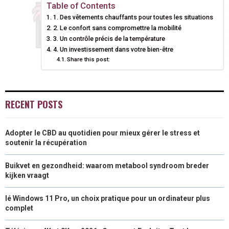
E
E
E
E
E
I
B
E
E
L
Table of Contents
1. Des vêtements chauffants pour toutes les situations
O
O
O
O
O
T
O
R
D
2. Le confort sans compromettre la mobilité
N
N
N
N
N
T
3. Un contrôle précis de la température
O
E
I
4. Un investissement dans votre bien-être
E
K
S
N
Share this post:
R
T
)
RECENT POSTS
Adopter le CBD au quotidien pour mieux gérer le stress et
soutenir la récupération
Buikvet en gezondheid: waarom metabool syndroom breder
kijken vraagt
lé Windows 11 Pro, un choix pratique pour un ordinateur plus
complet