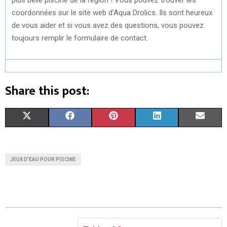
coordonnées sur le site web d’Aqua Drolics. Ils sont heureux
de vous aider et si vous avez des questions, vous pouvez
toujours remplir le formulaire de contact.
Share this post:
S
S
S
S
S
X
F
P
L
E
H
H
H
H
H
(
A
I
I
M
A
A
A
A
A
T
C
N
N
A
JEUX D'EAU POUR PISCINE
R
R
R
R
R
W
E
T
K
I
E
E
E
E
E
I
B
E
E
L
O
O
O
O
O
T
O
R
D
N
N
N
N
N
T
O
E
I