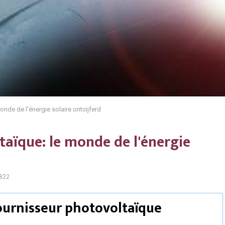
onde de l'énergie solaire ontcijferd
taïque: le monde de l'énergie
822
ournisseur photovoltaïque