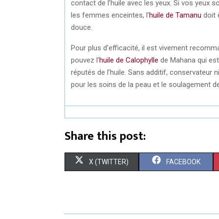
contact de l’huile avec les yeux. Si vos yeux 
les femmes enceintes, l’
huile de Tamanu
doit 
douce.
Pour plus d’efficacité, il est vivement recomma
pouvez l’
huile de Calophylle
de Mahana qui est 1
réputés de l’huile. Sans additif, conservateur 
pour les soins de la peau et le soulagement d
Share this post:
S
S
X (TWITTER)
FACEBOOK
H
H
A
A
R
R