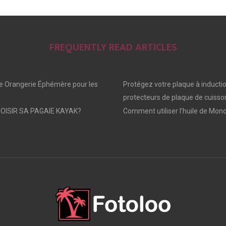
E
E
E
O
O
O
FREQUENTLY READ ARTICLES
N
N
N
e Orangerie Éphémère pour les
Protégez votre plaque à inducti
protecteurs de plaque de cuisso
ISIR SA PAGAIE KAYAK?
Comment utiliser l’huile de Mono