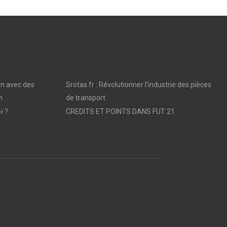
on avec des
Srotas.fr : Révolutionner l’industrie des pièces
n
de transport
ï ?
CREDITS ET POINTS DANS FUT 21