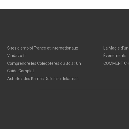
E
E
O
O
N
N
Sites d’emploi France et internationaux
La Magie d’un
Vindazo.fr
Événements
Comprendre les Coléoptères du Bois : Un
COMMENT CHO
Guide Complet
Achetez des Kamas Dofus sur lekamas.