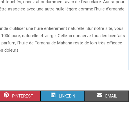
sont touchés, rincez abondamment avec de l’eau claire. Aussi, pour
être associée avec une autre huile légère comme l’huile d’amande
ndé d’utiliser une huile entièrement naturelle. Sur notre site, vous
00ù pure, naturelle et vierge. Celle-ci conserve tous les bienfaits
ni parfum, l’huile de Tamanu de Mahana reste de loin très efficace
es doleurs.
S
S
S
PINTEREST
LINKEDIN
EMAIL
H
H
H
A
A
A
R
R
R